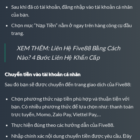
Sau khi đã có tài khoản, đăng nhập vào tài khoản cá nhân
của bạn.
Chọn mục “Nạp Tiền” nằm ở ngay trên hàng công cụ đầu
trang.
XEM THÊM:
Liên Hệ Five88
Bằng Cách
Nào? 4 Bước Liên Hệ Khẩn Cấp
Chuyển tiền vào tài khoản cá nhân
Sau đó bạn sẽ được chuyển đến trang giao dịch của Five88:
Chọn phương thức nạp tiền phù hợp và thuận tiện với
bạn. Có nhiều phương thức để lựa chọn như: thanh toán
trực tuyến, Momo, Zalo Pay, Viettel Pay,…
Thực hiện đúng theo các hướng dẫn của Five88.
Nhập chính xác nội dung chuyển tiền được yêu cầu. Đây