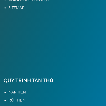
SITEMAP
QUY TRÌNH TÂN THỦ
NẠP TIỀN
RÚT TIỀN