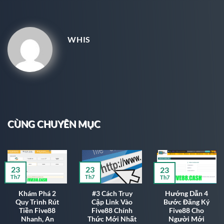
WHIS
CÙNG CHUYÊN MỤC
23
23
23
Th7
Th7
Th7
Khám Phá 2
#3 Cách Truy
Hướng Dẫn 4
Quy Trình Rút
Cập Link Vào
Bước Đăng Ký
Tiền Five88
Five88 Chính
Five88 Cho
Nhanh, An
Thức Mới Nhất
Người Mới