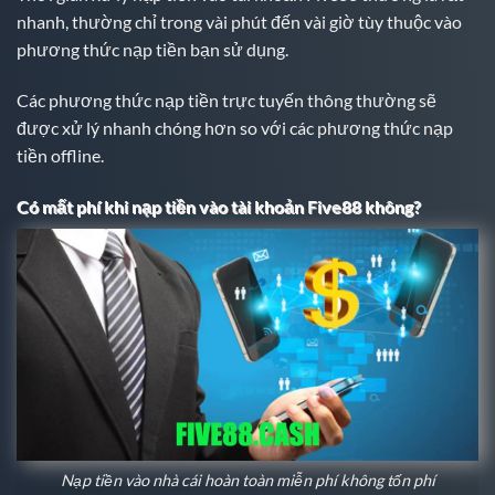
nhanh, thường chỉ trong vài phút đến vài giờ tùy thuộc vào
phương thức nạp tiền bạn sử dụng.
Các phương thức nạp tiền trực tuyến thông thường sẽ
được xử lý nhanh chóng hơn so với các phương thức nạp
tiền offline.
Có mất phí khi nạp tiền vào tài khoản Five88 không?
Nạp tiền vào nhà cái hoàn toàn miễn phí không tốn phí