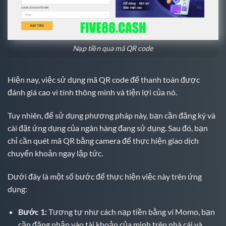
Nạp tiền qua mã QR code
Hiện nay, việc sử dụng mã QR code để thanh toán được
đánh giá cao vì tính thông minh và tiện lợi của nó.
Tuy nhiên, để sử dụng phương pháp này, bạn cần đăng ký và
cài đặt ứng dụng của ngân hàng đang sử dụng. Sau đó, bạn
chỉ cần quét mã QR bằng camera để thực hiện giao dịch
chuyển khoản ngay lập tức.
Dưới đây là một số bước để thực hiện việc này trên ứng
dụng:
Bước 1:
Tương tự như cách nạp tiền bằng ví Momo, bạn
cần đăng nhập vào tài khoản của mình trên nhà cái và