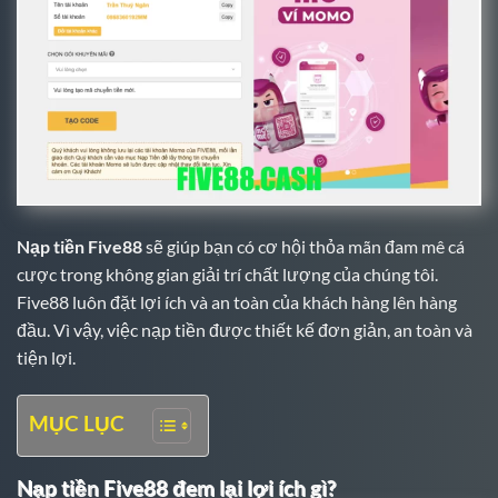
Nạp tiền
Five88
sẽ giúp bạn có cơ hội thỏa mãn đam mê cá
cược trong không gian giải trí chất lượng của chúng tôi.
Five88 luôn đặt lợi ích và an toàn của khách hàng lên hàng
đầu. Vì vậy, việc nạp tiền được thiết kế đơn giản, an toàn và
tiện lợi.
MỤC LỤC
Nạp tiền Five88 đem lại lợi ích gì?