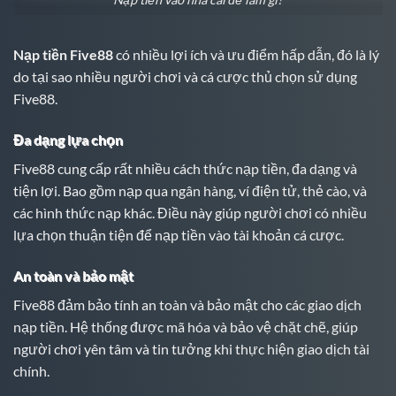
Nạp tiền Five88
có nhiều lợi ích và ưu điểm hấp dẫn, đó là lý
do tại sao nhiều người chơi và cá cược thủ chọn sử dụng
Five88.
Đa dạng lựa chọn
Five88 cung cấp rất nhiều cách thức nạp tiền, đa dạng và
tiện lợi. Bao gồm nạp qua ngân hàng, ví điện tử, thẻ cào, và
các hình thức nạp khác. Điều này giúp người chơi có nhiều
lựa chọn thuận tiện để nạp tiền vào tài khoản cá cược.
An toàn và bảo mật
Five88 đảm bảo tính an toàn và bảo mật cho các giao dịch
nạp tiền. Hệ thống được mã hóa và bảo vệ chặt chẽ, giúp
người chơi yên tâm và tin tưởng khi thực hiện giao dịch tài
chính.