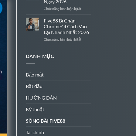
Ngay 2026
Xử
Toàn
Lý
ở
Chức năng bình luận bị tắt
100%
2026
Lỗi
–
Kết
6
Five88 Bị Chặn
Nối
Bằng
Chrome? 4 Cách Vào
Five88?
Chứng
Lại Nhanh Nhất 2026
5
Rõ
ở
Chức năng bình luận bị tắt
Giải
Ràng
Five88
Pháp
2026
Bị
Truy
Chặn
Cập
DANH MỤC
Chrome?
Ngay
4
2026
Cách
Bảo mật
Vào
Lại
Bắt đầu
Nhanh
Nhất
2026
HƯỚNG DẪN
Kỹ thuật
SÒNG BÀI FIVE88
Tài chính