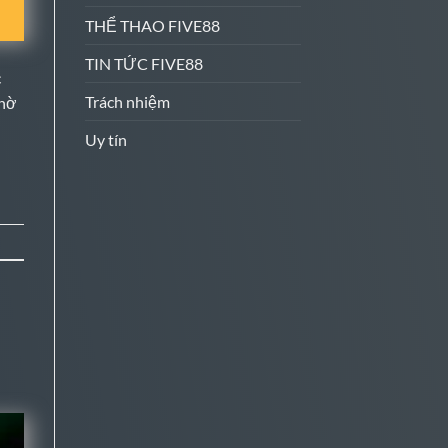
THỂ THAO FIVE88
TIN TỨC FIVE88
c
Trách nhiệm
Nhờ
Uy tín