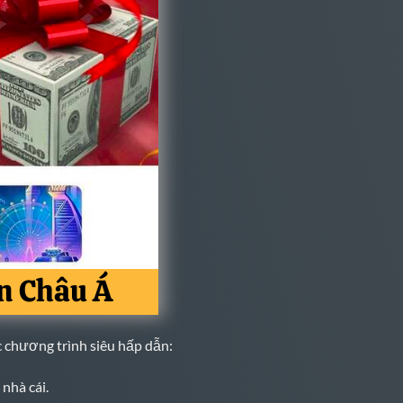
c chương trình siêu hấp dẫn:
 nhà cái.