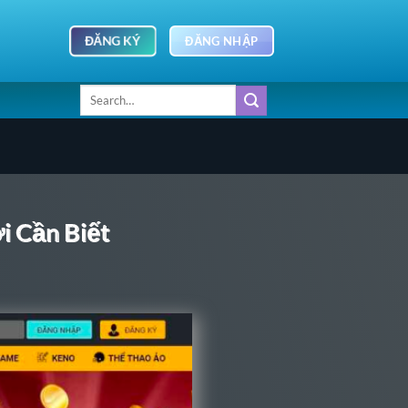
ĐĂNG KÝ
ĐĂNG NHẬP
i Cần Biết