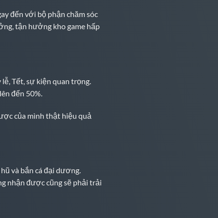
ngay đến với bộ phận chăm sóc
hưởng, tận hưởng kho game hấp
ễ, Tết, sự kiện quan trọng.
n lên đến 50%.
cược của mình thật hiệu quả
 hũ và bắn cá đại dương.
ởng nhận được cũng sẽ phải trải