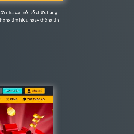
Bởi nhà cái mới tổ chức hàng
không tìm hiểu ngay thông tin