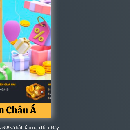
ve88 và bắt đầu nạp tiền. Đây