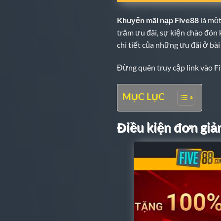
Khuyến mãi nạp Five88
là một
trăm ưu đãi, sự kiện chào đón 
chi tiết của những ưu đãi ở bài
Đừng quên truy cập
link vào F
MỤC LỤC
Điều kiện đơn giả