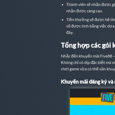
Thành viên sẽ nhận được gi
nhận được càng cao.
Tiền thưởng sẽ được hệ thốn
số được tính bằng việc dựa 
đây.
Tổng hợp các gói
Nhắc đến khuyến mãi Five88 – h
Không chỉ có dịp đặc biệt mà v
chơi game vừa có thể săn khuy
Khuyến mãi đăng ký và 