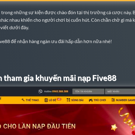
 trong những sự kiện được chào đón tại thị trường cá cược này. 
khác nhau khiến cho người chơi bị cuốn hút. Còn chần chờ gì mà 
 viết dưới đây.
ive88
để nhận hàng ngàn ưu đãi hấp dẫn hơn nữa nhé!
n tham gia khuyến mãi nạp Five88